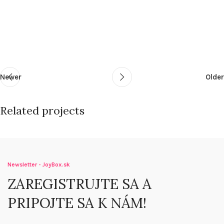
Newer
Older
Related projects
Netus eu mollis hac dignis
Furniture
Newsletter - JoyBox.sk
ZAREGISTRUJTE SA A
PRIPOJTE SA K NÁM!