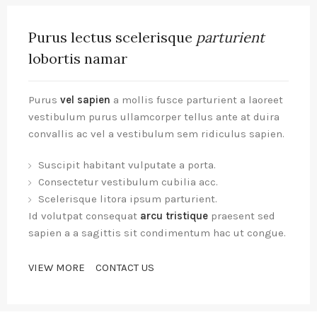
Purus lectus scelerisque
parturient
lobortis namar
Purus
vel sapien
a mollis fusce parturient a laoreet
vestibulum purus ullamcorper tellus ante at duira
convallis ac vel a vestibulum sem ridiculus sapien.
Suscipit habitant vulputate a porta.
Consectetur vestibulum cubilia acc.
Scelerisque litora ipsum parturient.
Id volutpat consequat
arcu tristique
praesent sed
sapien a a sagittis sit condimentum hac ut congue.
VIEW MORE
CONTACT US