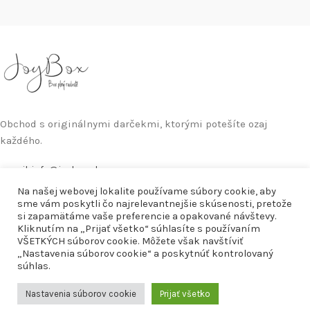
Obchod s originálnymi darčekmi, ktorými potešíte ozaj
každého.
e-mail: info@joybox.sk
Na našej webovej lokalite používame súbory cookie, aby
NEDÁVNE PRÍSPEVKY
sme vám poskytli čo najrelevantnejšie skúsenosti, pretože
si zapamätáme vaše preferencie a opakované návštevy.
Kliknutím na „Prijať všetko“ súhlasíte s používaním
UŽITOČNÉ LINKY
VŠETKÝCH súborov cookie. Môžete však navštíviť
„Nastavenia súborov cookie“ a poskytnúť kontrolovaný
DOVOLENKA od 30.07.2026 do 09.08.2026.
súhlas.
O NÁS
Objednávky vytvorené od 30.07.2026
JOYBOX.SK
2022
(vrátane) budeme odosielať až po
Nastavenia súborov cookie
Prijať všetko
09.08.2026. Ďakujeme za pochopenie.