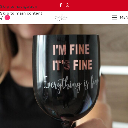
Skip to navigation
Skip to main content
ME
0