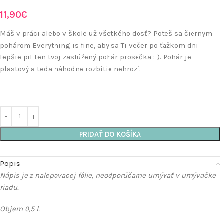
11,90
€
Máš v práci alebo v škole už všetkého dosť? Poteš sa čiernym
pohárom Everything is fine, aby sa Ti večer po ťažkom dni
lepšie pil ten tvoj zaslúžený pohár prosečka :-). Pohár je
plastový a teda náhodne rozbitie nehrozí.
PRIDAŤ DO KOŠÍKA
Popis
Nápis je z nalepovacej fólie, neodporúčame umývať v umývačke
riadu.
Objem 0,5 l.