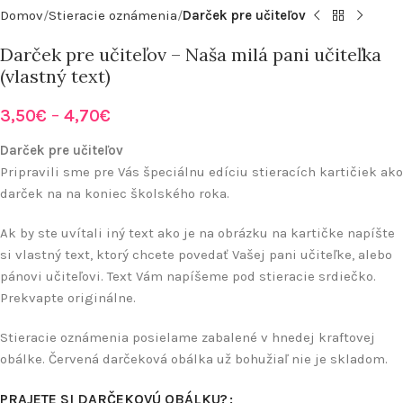
Domov
Stieracie oznámenia
Darček pre učiteľov
Darček pre učiteľov – Naša milá pani učiteľka
(vlastný text)
3,50
€
–
4,70
€
Darček pre učiteľov
Pripravili sme pre Vás špeciálnu edíciu stieracích kartičiek ako
darček na na koniec školského roka.
Ak by ste uvítali iný text ako je na obrázku na kartičke napíšte
si vlastný text, ktorý chcete povedať Vašej pani učiteľke, alebo
pánovi učiteľovi. Text Vám napíšeme pod stieracie srdiečko.
Prekvapte originálne.
Stieracie oznámenia posielame zabalené v hnedej kraftovej
obálke. Červená darčeková obálka už bohužiaľ nie je skladom.
PRAJETE SI DARČEKOVÚ OBÁLKU?