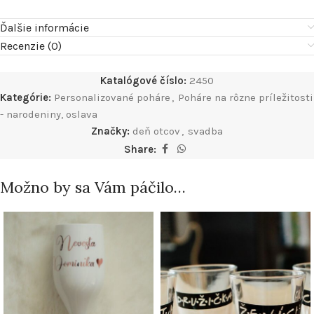
Ďalšie informácie
Recenzie (0)
Katalógové číslo:
2450
Kategórie:
Personalizované poháre
,
Poháre na rôzne príležitosti
- narodeniny, oslava
Značky:
deň otcov
,
svadba
Share:
Možno by sa Vám páčilo…