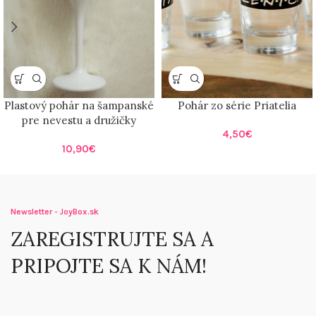
Plastový pohár na šampanské
Pohár zo série Priatelia
pre nevestu a družičky
4,50
€
10,90
€
Newsletter - JoyBox.sk
ZAREGISTRUJTE SA A
PRIPOJTE SA K NÁM!