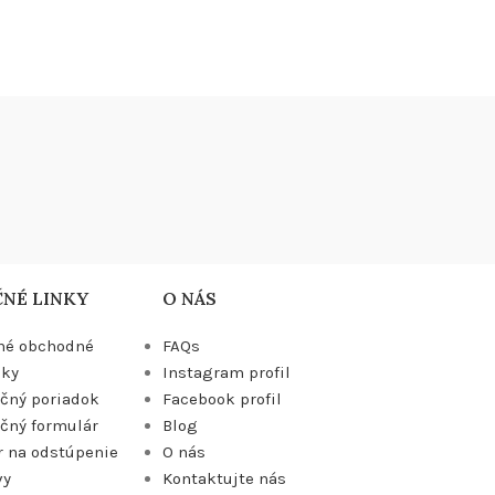
NÉ LINKY
O NÁS
né obchodné
FAQs
ky
Instagram profil
čný poriadok
Facebook profil
čný formulár
Blog
 na odstúpenie
O nás
vy
Kontaktujte nás