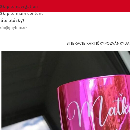
Skip to navigation
Skip to main content
áte otázky?
nfo@joybox.sk
STIERACIE KARTIČKY
POZVÁNKY
DA