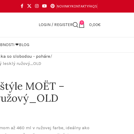
NOVINKY
KONTAKTY
FAQS
0
LOGIN / REGISTER
0,00
€
OBNOSTI ❤
BLOG
ka so slobodou - poháre
ý lesklý ružový_OLD
 štýle MOËT –
 ružový_OLD
mom až 460 ml v ružovej farbe, ideálny ako