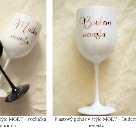
štýle MOËT – rozlúčka
Plastový pohár v štýle MOËT – Bude
lobodou
nevesta