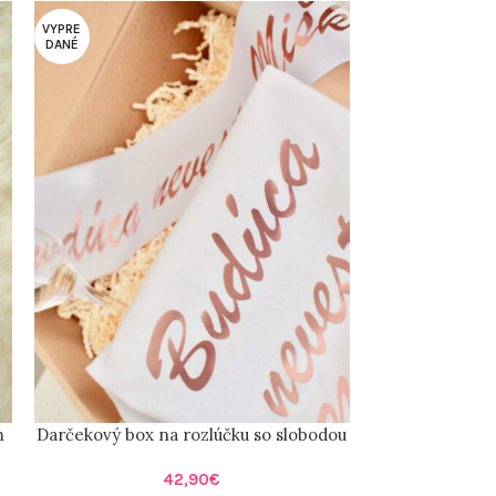
VYPRE
DANÉ
m
Darčekový box na rozlúčku so slobodou
Šerpa
42,90
€