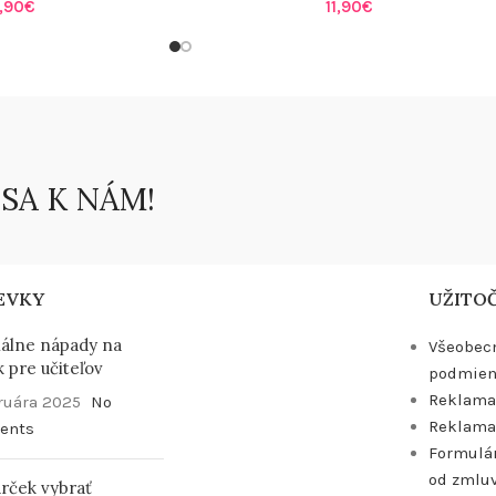
1,90
€
11,90
€
 SA K NÁM!
EVKY
UŽITOČ
nálne nápady na
Všeobec
 pre učiteľov
podmien
Reklama
bruára 2025
No
Reklama
ents
Formulár
od zmlu
arček vybrať