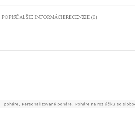
POPIS
ĎALŠIE INFORMÁCIE
RECENZIE (0)
 - poháre
,
Personalizované poháre
,
Poháre na rozlúčku so slob