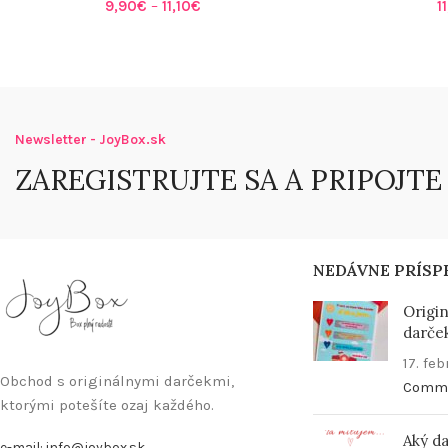
9,90
€
–
11,10
€
1
Newsletter - JoyBox.sk
ZAREGISTRUJTE SA A PRIPOJTE
NEDÁVNE PRÍSP
Origi
darček
17. fe
Obchod s originálnymi darčekmi,
Comm
ktorými potešíte ozaj každého.
Aký d
e-mail: info@joybox.sk