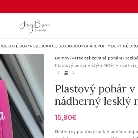
RČEKOVÉ BOXY
ROZLÚČKA SO SLOBODOU
POHÁRE
PUFFY DEKY
INÉ DR
Domov
Personalizované poháre
Rozlúč
Plastový pohár v štýle MOËT – nádhern
Plastový pohár v
nádherný lesklý
15,90
€
Nádherný plastový lesklý pohár s obje